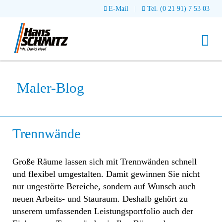
ÜBER UNS
E-Mail
|
Tel. (0 21 91) 7 53 03
LEISTUNGEN
SERVICE
Malerwerkstätte
Maler-, Tapezier- und Lackierarbeiten
Innenausbau
PARTNER
Seniorenservices
Fassadenbeschichtung & Korrosionsschutz
Maler-Blog
Dachausbau
Bodenbeläge
Schadensservice
REFERENZEN
Wärmedämmung
Trennwände
Verlegen von Fliesen, Holz- & Teppichböden
Gerüstservice
Montagedecken, Deckenabhängungen & Vorsatzschalung
KONTAKT
Trennwände
Stuck und Fliesenarbeiten
Urlaubsservice
Trockenestrich
Große Räume lassen sich mit Trennwänden schnell
und flexibel umgestalten. Damit gewinnen Sie nicht
nur ungestörte Bereiche, sondern auf Wunsch auch
neuen Arbeits- und Stauraum. Deshalb gehört zu
unserem umfassenden Leistungsportfolio auch der