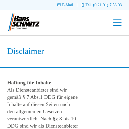
ÜBER UNS
E-Mail
|
Tel. (0 21 91) 7 53 03
LEISTUNGEN
SERVICE
Malerwerkstätte
Maler-, Tapezier- und Lackierarbeiten
Innenausbau
PARTNER
Seniorenservices
Fassadenbeschichtung & Korrosionsschutz
Disclaimer
Dachausbau
Bodenbeläge
Schadensservice
REFERENZEN
Wärmedämmung
Trennwände
Verlegen von Fliesen, Holz- & Teppichböden
Gerüstservice
Montagedecken, Deckenabhängungen & Vorsatzschalung
KONTAKT
Stuck und Fliesenarbeiten
Urlaubsservice
Haftung für Inhalte
Trockenestrich
Als Diensteanbieter sind wir
gemäß § 7 Abs.1 DDG für eigene
Inhalte auf diesen Seiten nach
den allgemeinen Gesetzen
verantwortlich. Nach §§ 8 bis 10
DDG sind wir als Diensteanbieter